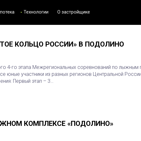
потека
Технологии
О застройщике
ТОЕ КОЛЬЦО РОССИИ» В ПОДОЛИНО
го 4-го этапа Межрегиональных соревнований по лыжным г
се юные участники из разных регионов Центральной России
ения: Первый этап – 3…
ЫЖНОМ КОМПЛЕКСЕ «ПОДОЛИНО»