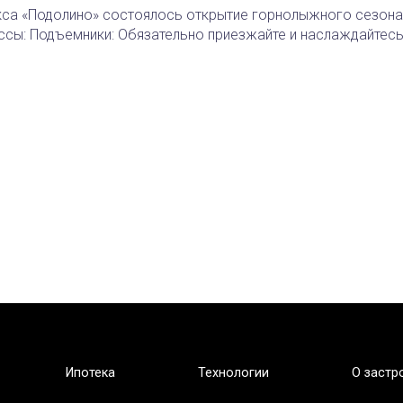
кса «Подолино» состоялось открытие горнолыжного сезона 
ссы: Подъемники: Обязательно приезжайте и наслаждайтесь
Ипотека
Технологии
О застр