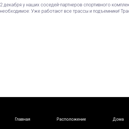
Подолино
2 декабря у наших соседей-партнеров спортивного компле
необходимое: Уже работают все трассы и подъемники! Тра
Главная
Расположение
Дома