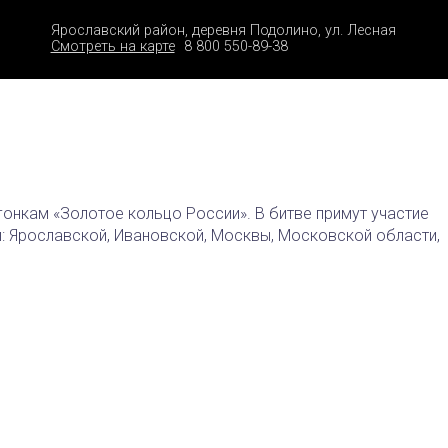
Ярославский район, деревня Подолино, ул. Лесная
Смотреть на карте
8 800 550-89-38
онкам «Золотое кольцо России». В битве примут участие
: Ярославской, Ивановской, Москвы, Московской области,