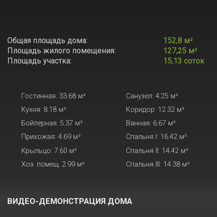
Общая площадь дома:
152,8 м²
Площадь жилого помещения:
127,25 м²
Площадь участка:
15,13 соток
Гостинная: 33.68
м
²
Санузел: 4.25
м
²
Кухня: 8.18
м
²
Коридор: 12.32
м
²
Бойлерная: 5.37
м
²
Ванная: 6.67
м
²
Прихожая: 4.69
м
²
Спальня I: 16.42
м
²
Крыльцо: 7.60
м
²
Спальня II: 14.42
м
²
Хоз. помещ. 2.99
м
²
Спальня III: 14.38
м
²
ВИДЕО-ДЕМОНСТРАЦИЯ ДОМА