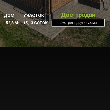
Дом продан
ДОМ
УЧАСТОК
Смотреть другие дома
152,8 М²
15,13 СОТОК